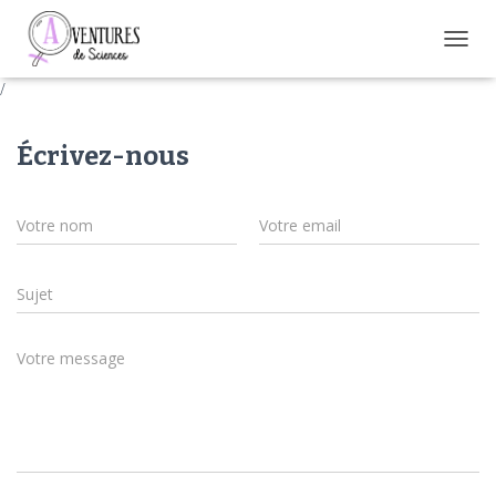
D
É
/
P
L
I
Écrivez-nous
E
R
L
A
N
A
V
I
G
A
T
I
O
N