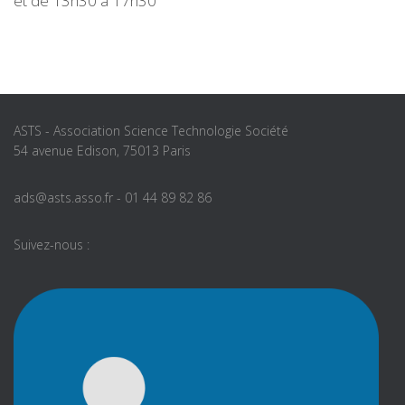
et de 13h30 à 17h30
ASTS - Association Science Technologie Société
54 avenue Edison, 75013 Paris
ads@asts.asso.fr - 01 44 89 82 86
Suivez-nous :