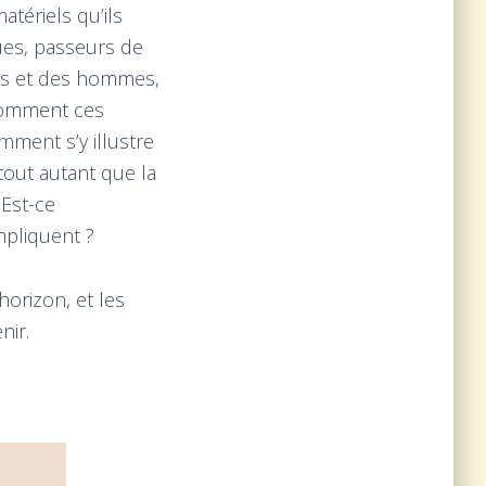
tériels qu’ils
ues, passeurs de
es et des hommes,
 Comment ces
omment s’y illustre
tout autant que la
 Est-ce
mpliquent ?
horizon, et les
nir.