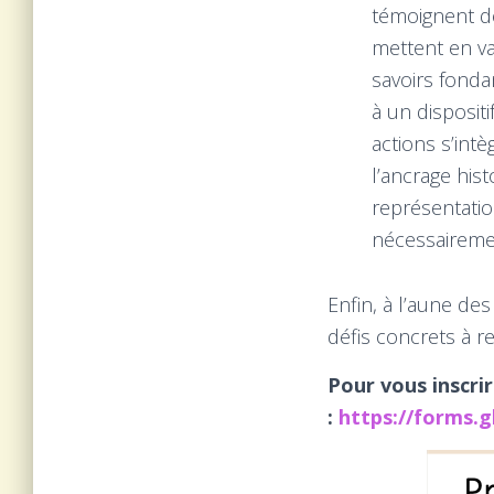
témoignent de
mettent en va
savoirs fond
à un disposit
actions s’intè
l’ancrage his
représentatio
nécessairemen
Enfin, à l’aune des
défis concrets à r
Pour vous inscrir
:
https://forms