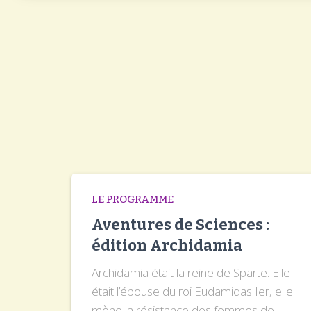
LE PROGRAMME
Aventures de Sciences :
édition Archidamia
Archidamia était la reine de Sparte. Elle
était l’épouse du roi Eudamidas Ier, elle
mène la résistance des femmes de