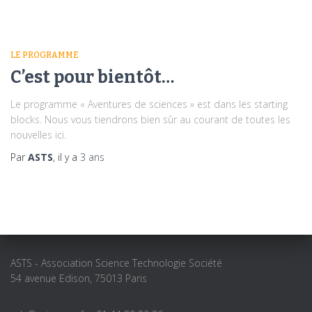
LE PROGRAMME
C’est pour bientôt…
Le programme « Aventures de sciences » est dans les starting
blocks. Nous vous tiendrons bien sûr au courant de toutes les
nouvelles ici.
Par
ASTS
, il y a
3 ans
ASTS - Association Science Technologie Société
54 avenue Edison, 75013 Paris